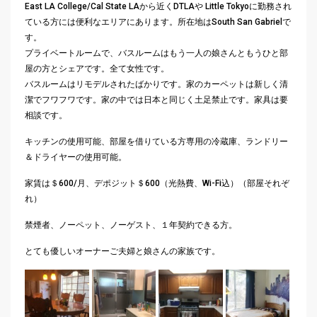
East LA College/Cal State LAから近くDTLAや Little Tokyoに勤務され
ている方には便利なエリアにあります。
所在地はSouth San Gabrielで
す。
プライベートルームで、
バスルームはもう一人の娘さんともうひと部
屋の方とシェアです。
全て女性です。
バスルームはリモデルされたばかりです。
家のカーペットは新しく清
潔でフワフワです。
家の中では日本と同じく土足禁止です。家具は要
相談です。
キッチンの使用可能、部屋を借りている方専用の冷蔵庫、
ランドリー
＆ドライヤーの使用可能。
家賃は＄600/月、デポジット＄600（光熱費、Wi-
Fi込）（部屋それぞ
れ）
禁煙者、ノーペット、ノーゲスト、１年契約できる方。
とても優しいオーナーご夫婦と娘さんの家族です。