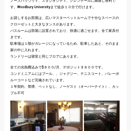
ノースハリウッド、スタジオシティ、
グレンデールに隣接し便利で
す。Woodbury Universityまで徒歩１０分で行けます。
お貸しするお部屋は、
広いマスターベットルームで十分なスペースの
クローゼットと大き
なタンスがあります。
バスルームは部屋に設置されており、快適に過ごせます。
全て家具付
きです。
駐車場は１階がガレージになっているため、駐車したあと、
そのまま
家の中に入れます。
ランドリーは寝室と同じフロアにあります。
全ての光熱費込みで$８００/月、デポジット＄８００です。
コンドミニアムにはプール、、ジャグジー、テニスコート、
バレーボ
ルーコートなど完備されています。
１年契約、禁煙、ペットなし、ノーゲスト（オーバーナイト）、
カッ
プル不可