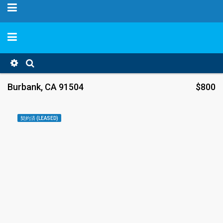
Burbank, CA 91504
$800
契約済 (LEASED)