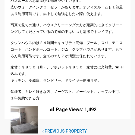
バスルームのお部屋が１部屋空いています。
広いウォークインクローゼットがあります。
オフィスルームも１部屋
あり利用可能です。
集中して勉強をしたい際に使えます。
写真で見ての通り、
ハウスクリーニングの方が定期的にきてクリーニ
ングしてくださっ
ているので家の中はいつも清潔でキレイです。
タウンハウス内は２４時間セキュリティ完備、プール、スパ、
テニス
コート、ハンドボールコート、ジム、
クラブハウスがあります。もち
ろん利用可能です。
全てのエリアが清潔に保たれています。
家賃：＄８５０（月）、デポジット＄８５０ 家賃には光熱費、Wi-Fi
込みです。
キッチン、冷蔵庫、ランドリー、ドライヤー使用可能。
禁煙者、キレイ好きな方、ノーゲスト、ノーペット、
カップル不可、
１年契約できる方
Page Views:
1,492
PREVIOUS PROPERTY