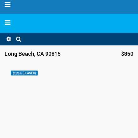
Long Beach, CA 90815
$850
契約済 (LEASED)