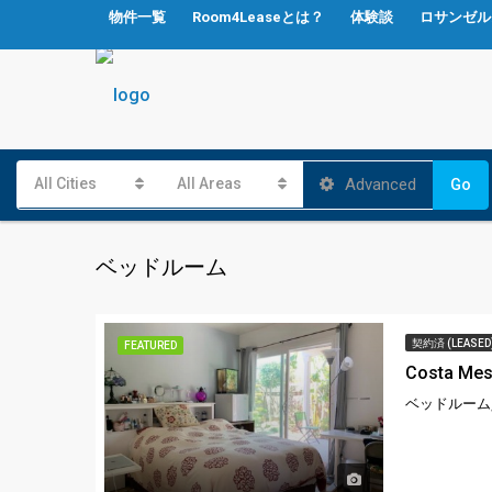
物件一覧
Room4Leaseとは？
体験談
ロサンゼル
Advanced
All Cities
All Areas
Go
ベッドルーム
契約済 (LEASED
FEATURED
Costa Mes
ベッドルーム,