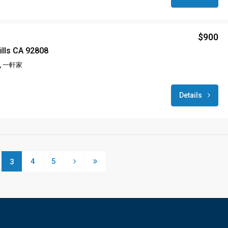
$900
ills CA 92808
 一軒家
Details
4
5
3