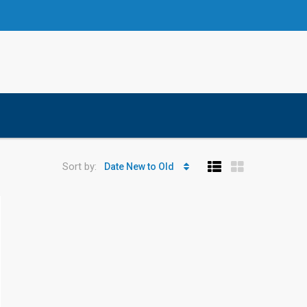
Sort by:
Date New to Old